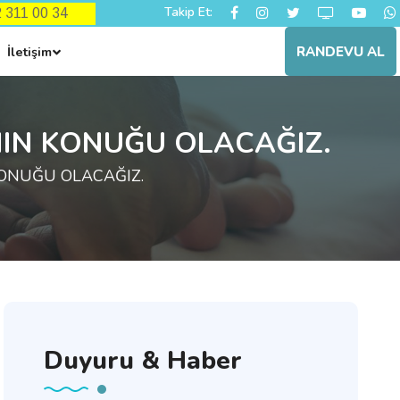
Takip Et:
62 311 00 34
İletişim
RANDEVU AL
NIN KONUĞU OLACAĞIZ.
ONUĞU OLACAĞIZ.
Duyuru & Haber