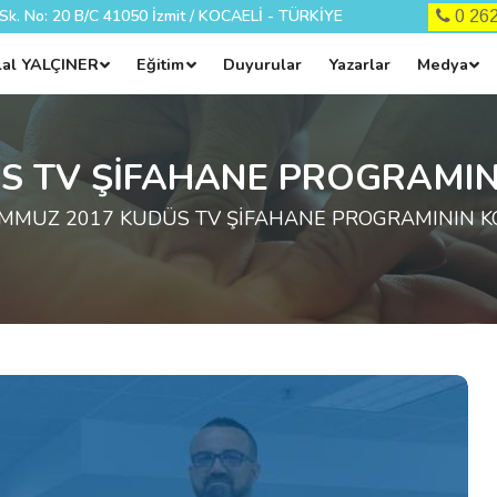
 Sk. No: 20 B/C 41050 İzmit / KOCAELİ - TÜRKİYE
0 2
ilal YALÇINER
Eğitim
Duyurular
Yazarlar
Medya
S TV ŞİFAHANE PROGRAMI
EMMUZ 2017 KUDÜS TV ŞİFAHANE PROGRAMININ K