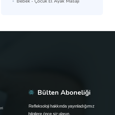
Bebek - Çocuk El Ayak Masajı
Bülten Aboneliği
Refleksoloji hakkında yayınladığımız
ri
bilgilere önce siz ulaşın.