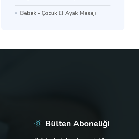
Bebek - Çocuk El Ayak Masajı
Bülten Aboneliği