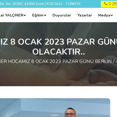
 Sk. No: 20 B/C 41050 İzmit / KOCAELİ - TÜRKİYE
0 2
ilal YALÇINER
Eğitim
Duyurular
Yazarlar
Medya
IZ 8 OCAK 2023 PAZAR GÜN
OLACAKTIR..
NER HOCAMIZ 8 OCAK 2023 PAZAR GÜNÜ BERLİN / 