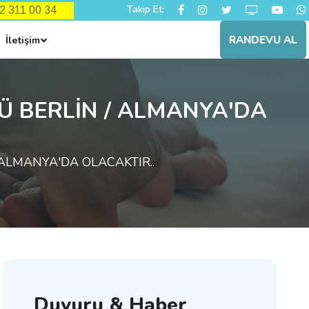
Takip Et:
62 311 00 34
İletişim
RANDEVU AL
Ü BERLİN / ALMANYA'DA
ALMANYA'DA OLACAKTIR..
Duyuru & Haber