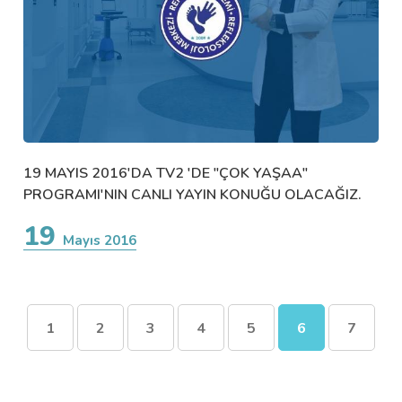
19 MAYIS 2016'DA TV2 'DE "ÇOK YAŞAA"
PROGRAMI'NIN CANLI YAYIN KONUĞU OLACAĞIZ.
19
Mayıs 2016
1
2
3
4
5
6
7