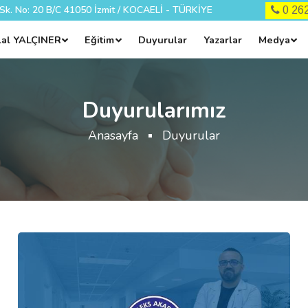
 Sk. No: 20 B/C 41050 İzmit / KOCAELİ - TÜRKİYE
0 2
ilal YALÇINER
Eğitim
Duyurular
Yazarlar
Medya
Duyurularımız
Anasayfa
Duyurular