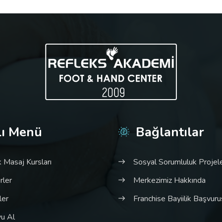
lı Menü
Bağlantılar
 Masaj Kursları
Sosyal Sorumluluk Projele
rler
Merkezimiz Hakkında
ler
Franchise Bayiilik Başvur
u Al