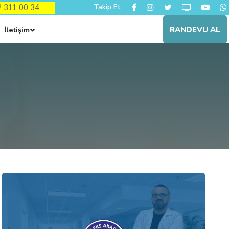
Takip Et:
62 311 00 34
İletişim
RANDEVU AL